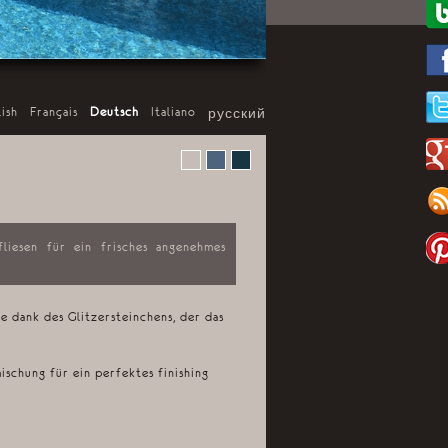
lish
-
Français
-
Deutsch
-
Italiano
-
русский
iesen für ein frisches angenehmes
e dank des Glitzersteinchens, der das
schung für ein perfektes finishing