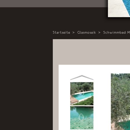
Startseite
>
Glasmosaik
>
Schwimmbad M