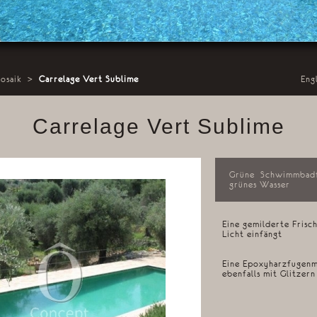
osaik
>
Carrelage Vert Sublime
Eng
Carrelage Vert Sublime
Grüne Schwimmbadfl
grünes Wasser
Eine gemilderte Frisch
Licht einfängt
Eine Epoxyharzfugenmi
ebenfalls mit Glitzern