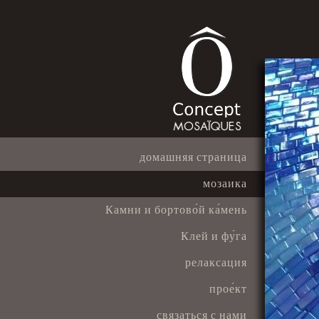
домашняя страница
мозаика
Камни и бортово́й ка́мень
Клей и фу́га
релаксация
прое́кт
связаться с нами