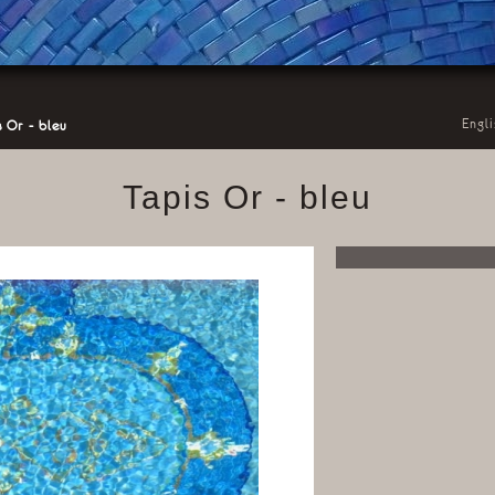
Engli
s Or - bleu
Tapis Or - bleu