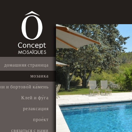
домашняя страница
мозаика
и и бортово́й ка́мень
Клей и фу́га
релаксация
прое́кт
связаться с нами