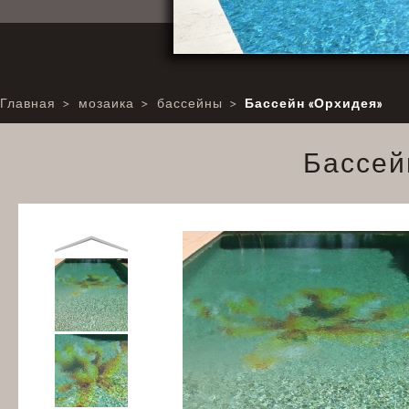
Главная
>
мозаика
>
бассейны
>
Бассейн «Орхидея»
Бассей