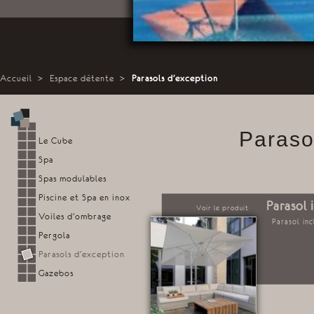
Accueil
>
Espace détente
>
Parasols d'exception
Paraso
Le Cube
Spa
Spas modulables
Piscine et Spa en inox
Parasol 
Voir le produit
Voiles d'ombrage
Parasol inc
Pergola
Parasols d'exception
Gazebos