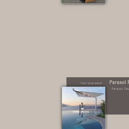
Parasol 
Voir le produit
Parasol Feu