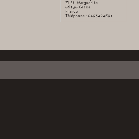
ZI St. Marguerite
06130 Grasse
France
Téléphone : 0493424691