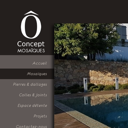
Accueil
Mosaïques
Pierres & dallages
Colles & Joints
Espace détente
Projets
Contactez-nous