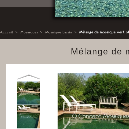
Accueil
>
Mosaïques
>
Mosaique Bassin
>
Mélange de mosaïque vert o
Mélange de m