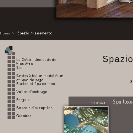
Home
>
Spazio rilassamento
Spazio
Le Cube - Une oasis de
bien être
Spa
Bassins à bulles modulables
et spas de nage
S
Piscine et Spa en inox
Voiles d'ombrage
Pergola
Spa luxu
Visualizza
Parasols d'exception
Gazebos