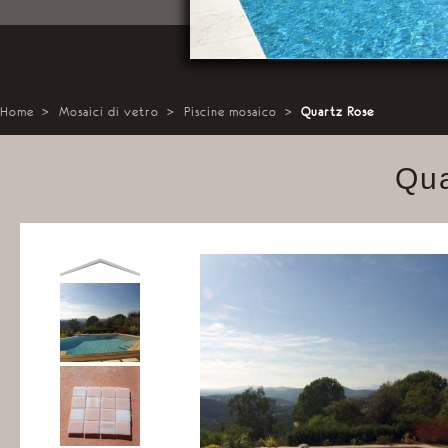
Home
>
Mosaici di vetro
>
Piscine mosaico
>
Quartz Rose
Qua