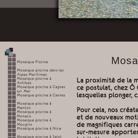
Mosa
Mosaïque Piscine
Mosaïque piscine dans les
Alpes Maritimes
Mosaïque piscine à
La proximité de la m
Antibes
ce postulat, chez Ô
Mosaïque piscine à Cagnes
sur Mer
lesquelles plonger,
Mosaïque piscine à Cannes
Mosaïque piscine à
Menton
Pour cela, nos créat
Mosaïque piscine à
et de nouveaux moti
Monaco
Mosaïque piscine à
de magnifiques carr
Mougins
Mosaïque piscine à Nice
sur-mesure apporter
Mosaïque piscine à Saint